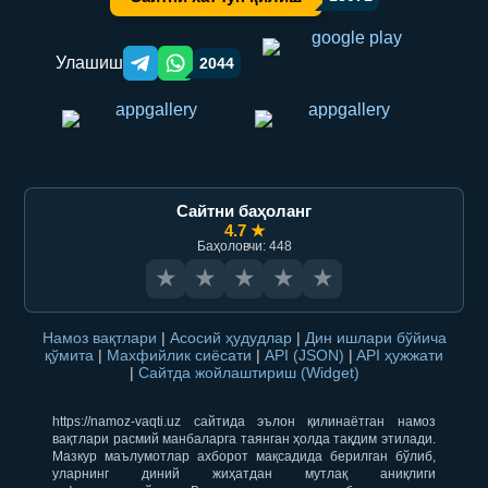
Улашиш
2044
Telegram orqali ulashish
WhatsApp orqali ulashish
Сайтни баҳоланг
4.7 ★
Баҳоловчи: 448
★
★
★
★
★
Намоз вақтлари
|
Асосий ҳудудлар
|
Дин ишлари бўйича
қўмита
|
Махфийлик сиёсати
|
API (JSON)
|
API ҳужжати
|
Сайтда жойлаштириш (Widget)
https://namoz-vaqti.uz сайтида эълон қилинаётган намоз
вақтлари расмий манбаларга таянган ҳолда тақдим этилади.
Мазкур маълумотлар ахборот мақсадида берилган бўлиб,
уларнинг диний жиҳатдан мутлақ аниқлиги