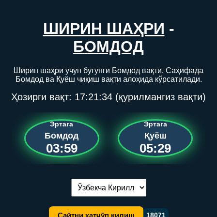
ШИРИН ШАҲРИ
-
БОМДОД
Ширин шаҳри учун бугунги Бомдод вақти. Саҳифада
Бомдод ва Қуёш чиқиш вақти алоҳида кўрсатилади.
Ҳозирги вақт:
17:21:34
(қурилмангиз вақти)
Эртага
Эртага
Бомдод
Қуёш
03:59
05:29
Тилни алмаштириш:
Сайтни хатчўп қилиш
18071