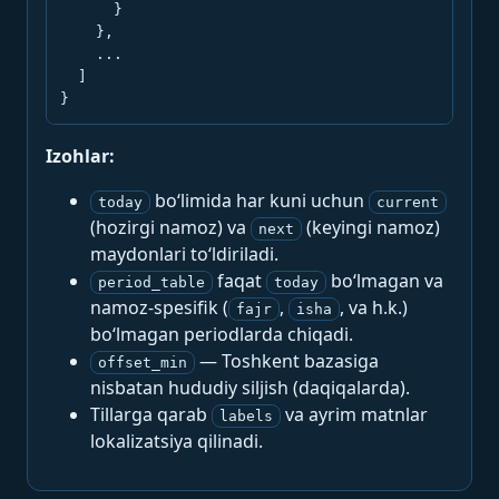
      }

    },

    ...

  ]

}
Izohlar:
bo‘limida har kuni uchun
today
current
(hozirgi namoz) va
(keyingi namoz)
next
maydonlari to‘ldiriladi.
faqat
bo‘lmagan va
period_table
today
namoz-spesifik (
,
, va h.k.)
fajr
isha
bo‘lmagan periodlarda chiqadi.
— Toshkent bazasiga
offset_min
nisbatan hududiy siljish (daqiqalarda).
Tillarga qarab
va ayrim matnlar
labels
lokalizatsiya qilinadi.