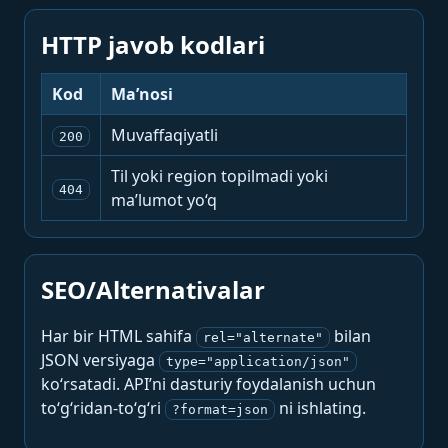
HTTP javob kodlari
Kod
Ma’nosi
Muvaffaqiyatli
200
Til yoki region topilmadi yoki
404
ma’lumot yo‘q
SEO/Alternativalar
Har bir HTML sahifa
bilan
rel="alternate"
JSON versiyaga
type="application/json"
ko‘rsatadi. API’ni dasturiy foydalanish uchun
to‘g‘ridan-to‘g‘ri
ni ishlating.
?format=json