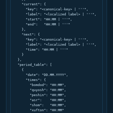
    "current": {

      "key": "<canonical-key> | '''",

      "label": "<localized label> | '''",

      "start": "HH:MM | '''",

      "end":   "HH:MM | '''"

    },

    "next": {

      "key": "<canonical-key> | '''",

      "label": "<localized label> | '''",

      "time": "HH:MM | '''"

    }

  },

  "period_table": [

    {

      "date": "DD.MM.YYYY",

      "times": {

        "bomdod": "HH:MM",

        "quyosh": "HH:MM",

        "peshin": "HH:MM",

        "asr":    "HH:MM",

        "shom":   "HH:MM",

        "xufton": "HH:MM"
