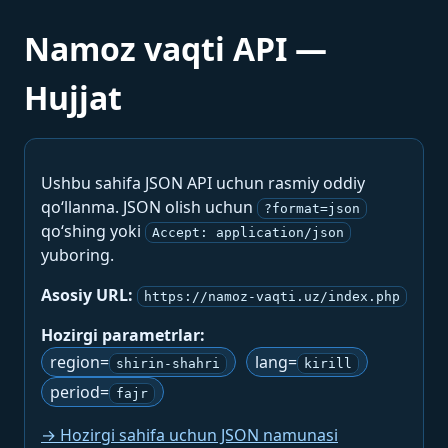
Namoz vaqti API —
Hujjat
Ushbu sahifa JSON API uchun rasmiy oddiy
qo‘llanma. JSON olish uchun
?format=json
qo‘shing yoki
Accept: application/json
yuboring.
Asosiy URL:
https://namoz-vaqti.uz/index.php
Hozirgi parametrlar:
region=
lang=
shirin-shahri
kirill
period=
fajr
→ Hozirgi sahifa uchun JSON namunasi