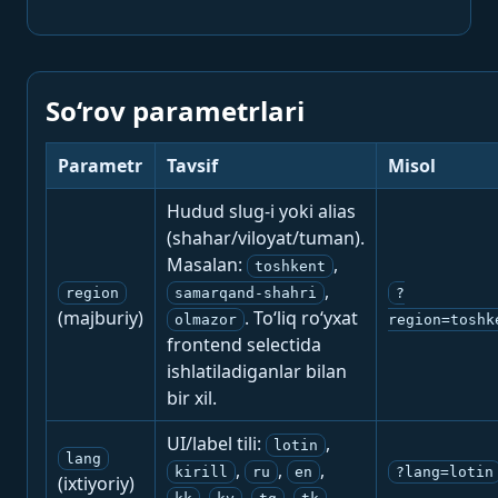
So‘rov parametrlari
Parametr
Tavsif
Misol
Hudud slug-i yoki alias
(shahar/viloyat/tuman).
Masalan:
,
toshkent
,
region
samarqand-shahri
?
(majburiy)
. To‘liq ro‘yxat
olmazor
region=toshk
frontend selectida
ishlatiladiganlar bilan
bir xil.
UI/label tili:
,
lotin
lang
,
,
,
kirill
ru
en
?lang=lotin
(ixtiyoriy)
,
,
,