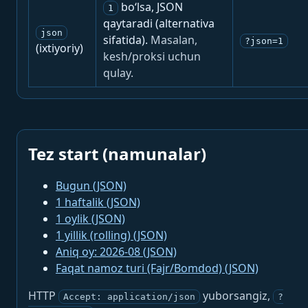
bo‘lsa, JSON
1
qaytaradi (alternativa
json
sifatida).
Masalan,
?json=1
(ixtiyoriy)
kesh/proksi uchun
qulay.
Tez start (namunalar)
Bugun (JSON)
1 haftalik (JSON)
1 oylik (JSON)
1 yillik (rolling) (JSON)
Aniq oy: 2026-08 (JSON)
Faqat namoz turi (Fajr/Bomdod) (JSON)
HTTP
yuborsangiz,
Accept: application/json
?