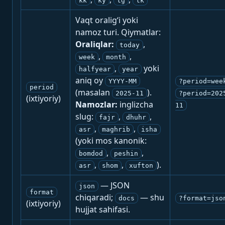
kk
ky
tg
tk
Vaqt oralig‘i yoki
namoz turi. Qiymatlar:
Oraliqlar:
,
today
,
,
week
month
,
yoki
halfyear
year
aniq oy
YYYY-MM
?period=wee
period
(masalan
).
2025-11
?period=202
(ixtiyoriy)
Namozlar:
inglizcha
11
slug:
,
,
fajr
dhuhr
,
,
asr
maghrib
isha
(yoki mos kanonik:
,
,
bomdod
peshin
,
,
).
asr
shom
xufton
— JSON
json
format
chiqaradi;
— shu
docs
?format=jso
(ixtiyoriy)
hujjat sahifasi.