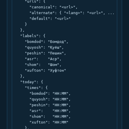
    "urls": {

      "canonical": "<url>",

      "alternate": { "<lang>": "<url>", ... },

      "default": "<url>"

    }

  },

  "labels": {

    "bomdod": "Бомдод",

    "quyosh": "Қуёш",

    "peshin": "Пешин",

    "asr":    "Аср",

    "shom":   "Шом",

    "xufton": "Хуфтон"

  },

  "today": {

    "times": {

      "bomdod": "HH:MM",

      "quyosh": "HH:MM",

      "peshin": "HH:MM",

      "asr":    "HH:MM",

      "shom":   "HH:MM",

      "xufton": "HH:MM"

    },
