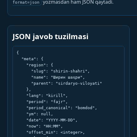
yozmasdan ham JSON qaytadi.
format=json
JSON javob tuzilmasi
{

  "meta": {

    "region": {

      "slug": "shirin-shahri",

      "name": "Ширин шаҳри",

      "parent": "sirdaryo-viloyati"

    },

    "lang": "kirill",

    "period": "fajr",

    "period_canonical": "bomdod",

    "ym": null,

    "date": "YYYY-MM-DD",

    "now": "HH:MM",

    "offset_min": <integer>,
