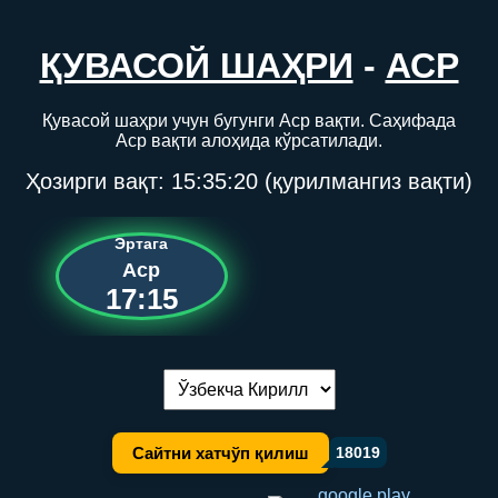
ҚУВАСОЙ ШАҲРИ
-
АСР
Қувасой шаҳри учун бугунги Аср вақти. Саҳифада
Аср вақти алоҳида кўрсатилади.
Ҳозирги вақт:
15:35:20
(қурилмангиз вақти)
Эртага
Аср
17:15
Тилни алмаштириш:
Сайтни хатчўп қилиш
18019