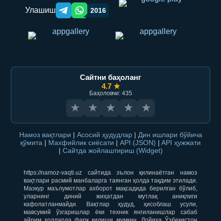
Улашиш
2016
Telegram orqali ulashish
WhatsApp orqali ulashish
Сайтни баҳоланг
4.7 ★
Баҳоловчи: 435
★
★
★
★
★
Намоз вақтлари
|
Асосий ҳудудлар
|
Дин ишлари бўйича
қўмита
|
Махфийлик сиёсати
|
API (JSON)
|
API ҳужжати
|
Сайтда жойлаштириш (Widget)
https://namoz-vaqti.uz сайтида эълон қилинаётган намоз
вақтлари расмий манбаларга таянган ҳолда тақдим этилади.
Мазкур маълумотлар ахборот мақсадида берилган бўлиб,
уларнинг диний жиҳатдан мутлақ аниқлиги
кафолатланмайди. Вақтлар ҳудуд, ҳисоблаш усули,
мавсумий ўзгаришлар ёки техник янгиланишлар сабаб
айрим ҳолларда фарқ қилиши мумкин. Лойиҳа Ўзбекистон