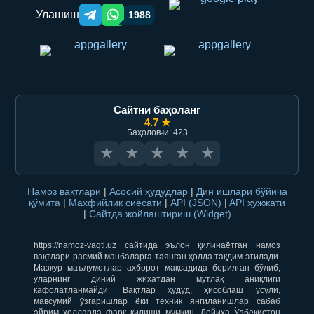
Улашиш
1988
Telegram orqali ulashish
WhatsApp orqali ulashish
Сайтни баҳоланг
4.7 ★
Баҳоловчи: 423
★
★
★
★
★
Намоз вақтлари
|
Асосий ҳудудлар
|
Дин ишлари бўйича
қўмита
|
Махфийлик сиёсати
|
API (JSON)
|
API ҳужжати
|
Сайтда жойлаштириш (Widget)
https://namoz-vaqti.uz сайтида эълон қилинаётган намоз
вақтлари расмий манбаларга таянган ҳолда тақдим этилади.
Мазкур маълумотлар ахборот мақсадида берилган бўлиб,
уларнинг диний жиҳатдан мутлақ аниқлиги
кафолатланмайди. Вақтлар ҳудуд, ҳисоблаш усули,
мавсумий ўзгаришлар ёки техник янгиланишлар сабаб
айрим ҳолларда фарқ қилиши мумкин. Лойиҳа Ўзбекистон