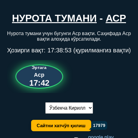
НУРОТА ТУМАНИ
-
АСР
Нурота тумани учун бугунги Аср вақти. Саҳифада Аср
вақти алоҳида кўрсатилади.
Ҳозирги вақт:
17:38:53
(қурилмангиз вақти)
Эртага
Аср
17:42
Тилни алмаштириш:
Сайтни хатчўп қилиш
17979