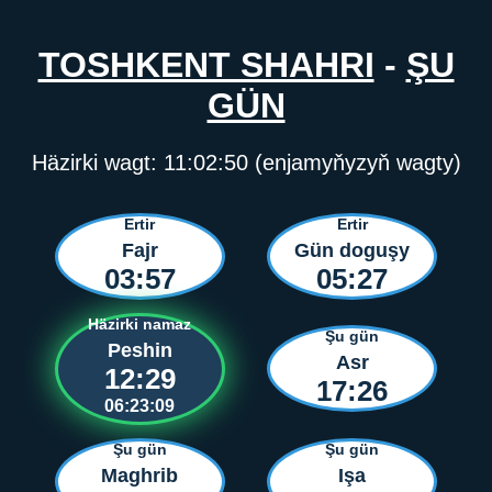
TOSHKENT SHAHRI
-
ŞU
GÜN
Häzirki wagt:
11:02:50
(enjamyňyzyň wagty)
Ertir
Ertir
Fajr
Gün doguşy
03:57
05:27
Häzirki namaz
Şu gün
Peshin
Asr
12:29
17:26
06:23:09
Şu gün
Şu gün
Maghrib
Işa