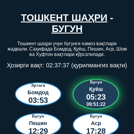
ТОШКЕНТ ШАҲРИ
-
БУГУН
Тошкент шаҳри учун бугунги намоз вақтлари
жадвали. Саҳифада Бомдод, Қуёш, Пешин, Аср, Шом
ва Хуфтон вақтлари кўрсатилади.
Ҳозирги вақт:
02:37:37
(қурилмангиз вақти)
Бугун
Эртага
Қуёш
Бомдод
05:23
03:53
09:51:22
Бугун
Бугун
Пешин
Аср
12:29
17:28