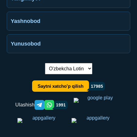
Yashnobod
Yunusobod
Tilni almashtirish:
Saytni xatcho'p qilish
17985
Ulashish
1991
Telegram orqali ulashish
WhatsApp orqali ulashish