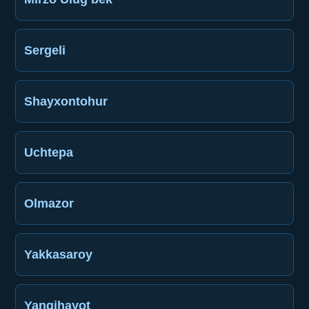
Sergeli
Shayxontohur
Uchtepa
Olmazor
Yakkasaroy
Yangihayot