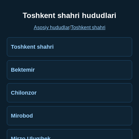
Toshkent shahri hududlari
Asosiy hududlar
/
Toshkent shahri
Toshkent shahri
Bektemir
Chilonzor
Mirobod
Mirzo Ulug‘bek