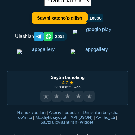
Tilni almashtirish:
Saytni xatcho'p qilish
18096
Ulashish
2053
Telegram orqali ulashish
WhatsApp orqali ulashish
Saytni baholang
4.7 ★
Baholovchi: 455
★
★
★
★
★
Namoz vaqtlari
|
Asosiy hududlar
|
Din ishlari bo‘yicha
qo‘mita
|
Maxfiylik siyosati
|
API (JSON)
|
API hujjati
|
Saytda joylashtirish (Widget)