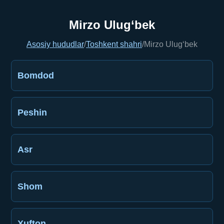
Mirzo Ulug‘bek
Asosiy hududlar
/
Toshkent shahri
/
Mirzo Ulug‘bek
Bomdod
Peshin
Asr
Shom
Xufton