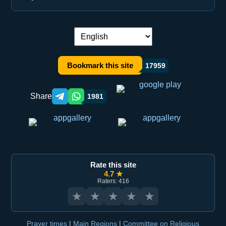
Language switch:
Bookmark this site
17959
Share
1981
Telegram orqali ulashish
WhatsApp orqali ulashish
Rate this site
4.7 ★
Raters: 416
★
★
★
★
★
Prayer times
|
Main Regions
|
Committee on Religious