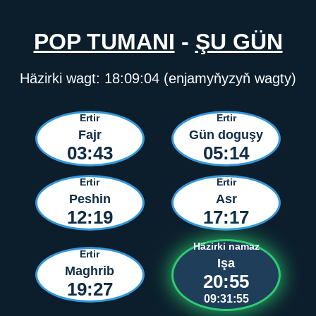
POP TUMANI
-
ŞU GÜN
Häzirki wagt:
18:09:04
(enjamyňyzyň wagty)
Ertir
Ertir
Fajr
Gün doguşy
03:43
05:14
Ertir
Ertir
Peshin
Asr
12:19
17:17
Häzirki namaz
Ertir
Işa
Maghrib
20:55
19:27
09:31:55