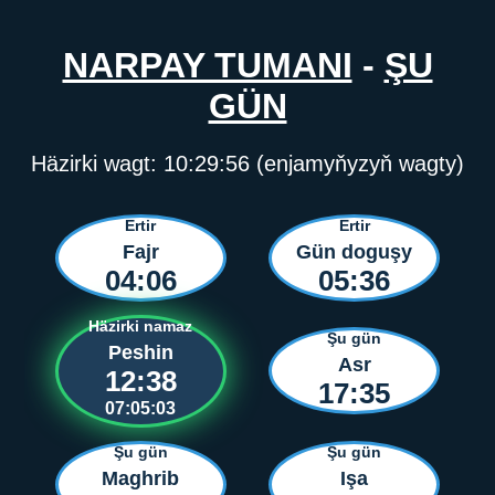
NARPAY TUMANI
-
ŞU
GÜN
Häzirki wagt:
10:29:56
(enjamyňyzyň wagty)
Ertir
Ertir
Fajr
Gün doguşy
04:06
05:36
Häzirki namaz
Şu gün
Peshin
Asr
12:38
17:35
07:05:03
Şu gün
Şu gün
Maghrib
Işa