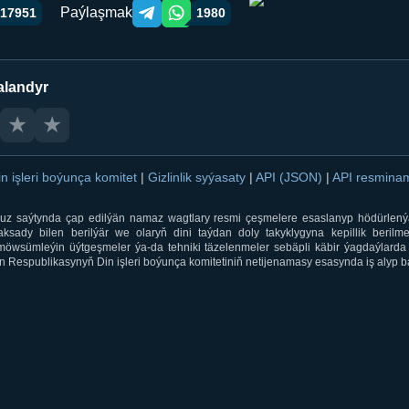
Paýlaşmak
17951
1980
Telegram orqali ulashish
WhatsApp orqali ulashish
alandyr
★
★
in işleri boýunça komitet
|
Gizlinlik syýasaty
|
API (JSON)
|
API resmin
ti.uz saýtynda çap edilýän namaz wagtlary resmi çeşmelere esaslanyp hödürlený
sady bilen berilýär we olaryň dini taýdan doly takyklygyna kepillik berilmeý
öwsümleýin üýtgeşmeler ýa-da tehniki täzelenmeler sebäpli käbir ýagdaýlarda 
 Respublikasynyň Din işleri boýunça komitetiniň netijenamasy esasynda iş alyp ba