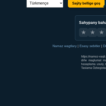
Saýty bellige goş
Dil çalşyryş:
Sahypany bah
★
★
★
Namaz wagtlary
|
Esasy sebitler
|
D
https://namoz-vaq
diňe maglumat mak
hasaplama usuly, m
Taslama Özbegistan