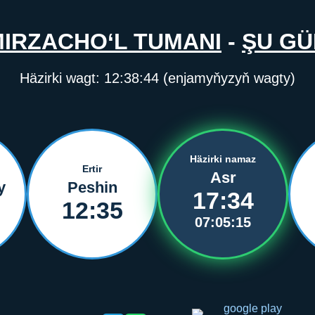
IRZACHO‘L TUMANI
-
ŞU GÜ
Häzirki wagt:
12:38:44
(enjamyňyzyň wagty)
Häzirki namaz
Ertir
Asr
y
Peshin
17:34
12:35
07:05:15