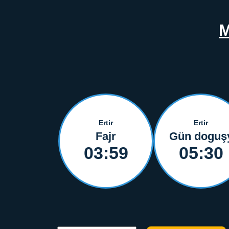
M
Ertir
Ertir
Fajr
Gün doguş
03:59
05:30