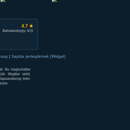
4.7 ★
Bahalandyryjy: 415
amasy
|
Saýtda ýerleşdirmek (Widget)
är. Bu maglumatlar
är. Wagtlar sebit,
tapawutlanyp biler.
rýar.