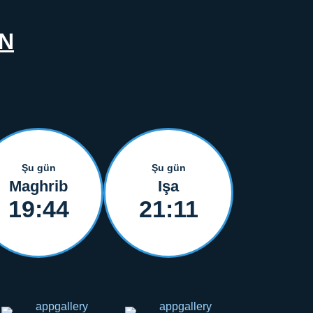
N
Şu gün
Şu gün
Maghrib
Işa
19:44
21:11