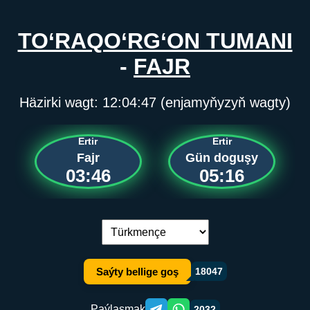
TO‘RAQO‘RG‘ON TUMANI
-
FAJR
Häzirki wagt:
12:04:47
(enjamyňyzyň wagty)
Ertir
Ertir
Fajr
Gün doguşy
03:46
05:16
Dil çalşyryş:
Saýty bellige goş
18047
Paýlaşmak
2032