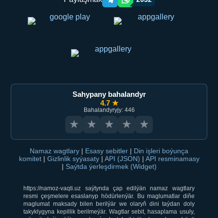
Telegram orqali ulashish
WhatsApp orqali ulashish
Sahypany bahalandyr
4.7 ★
Bahalandyryjy: 446
★
★
★
★
★
Namaz wagtlary
|
Esasy sebitler
|
Din işleri boýunça
komitet
|
Gizlinlik syýasaty
|
API (JSON)
|
API resminamasy
|
Saýtda ýerleşdirmek (Widget)
https://namoz-vaqti.uz saýtynda çap edilýän namaz wagtlary
resmi çeşmelere esaslanyp hödürlenýär. Bu maglumatlar diňe
maglumat maksady bilen berilýär we olaryň dini taýdan doly
takyklygyna kepillik berilmeýär. Wagtlar sebit, hasaplama usuly,