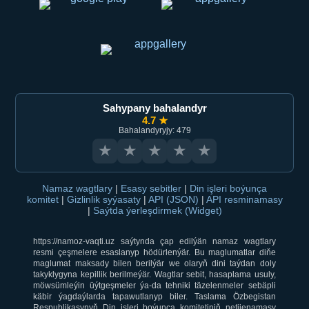
Sahypany bahalandyr
4.7 ★
Bahalandyryjy: 479
★
★
★
★
★
Namaz wagtlary
|
Esasy sebitler
|
Din işleri boýunça
komitet
|
Gizlinlik syýasaty
|
API (JSON)
|
API resminamasy
|
Saýtda ýerleşdirmek (Widget)
https://namoz-vaqti.uz saýtynda çap edilýän namaz wagtlary
resmi çeşmelere esaslanyp hödürlenýär. Bu maglumatlar diňe
maglumat maksady bilen berilýär we olaryň dini taýdan doly
takyklygyna kepillik berilmeýär. Wagtlar sebit, hasaplama usuly,
möwsümleýin üýtgeşmeler ýa-da tehniki täzelenmeler sebäpli
käbir ýagdaýlarda tapawutlanyp biler. Taslama Özbegistan
Respublikasynyň Din işleri boýunça komitetiniň netijenamasy