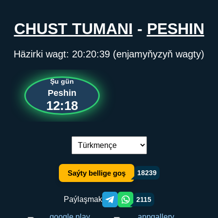
CHUST TUMANI
-
PESHIN
Häzirki wagt:
20:20:39
(enjamyňyzyň wagty)
Şu gün
Peshin
12:18
Dil çalşyryş:
Saýty bellige goş
18239
Paýlaşmak
2115
Telegram orqali ulashish
WhatsApp orqali ulashish