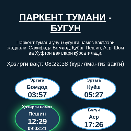
ПАРКЕНТ ТУМАНИ
-
БУГУН
Паркент тумани учун бугунги намоз вақтлари
жадвали. Саҳифада Бомдод, Қуёш, Пешин, Аср, Шом
ва Хуфтон вақтлари кўрсатилади.
Ҳозирги вақт:
08:22:38
(қурилмангиз вақти)
Эртага
Эртага
Бомдод
Қуёш
03:57
05:27
Ҳозирги намоз
Бугун
Пешин
Аср
12:29
17:26
09:03:21