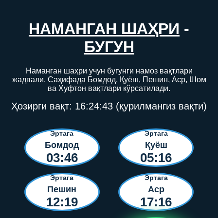
НАМАНГАН ШАҲРИ
-
БУГУН
Наманган шаҳри учун бугунги намоз вақтлари
жадвали. Саҳифада Бомдод, Қуёш, Пешин, Аср, Шом
ва Хуфтон вақтлари кўрсатилади.
Ҳозирги вақт:
16:24:43
(қурилмангиз вақти)
Эртага
Эртага
Бомдод
Қуёш
03:46
05:16
Эртага
Эртага
Пешин
Аср
12:19
17:16