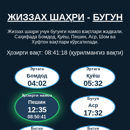
ЖИЗЗАХ ШАҲРИ
-
БУГУН
Жиззах шаҳри учун бугунги намоз вақтлари жадвали.
Саҳифада Бомдод, Қуёш, Пешин, Аср, Шом ва
Хуфтон вақтлари кўрсатилади.
Ҳозирги вақт:
08:41:18
(қурилмангиз вақти)
Эртага
Эртага
Бомдод
Қуёш
04:02
05:32
Ҳозирги намоз
Бугун
Пешин
Аср
12:35
17:32
08:50:41
Бугун
Бугун