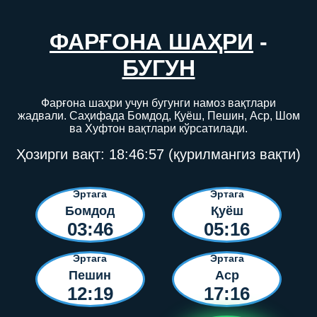
ФАРҒОНА ШАҲРИ
-
БУГУН
Фарғона шаҳри учун бугунги намоз вақтлари
жадвали. Саҳифада Бомдод, Қуёш, Пешин, Аср, Шом
ва Хуфтон вақтлари кўрсатилади.
Ҳозирги вақт:
18:46:57
(қурилмангиз вақти)
Эртага
Эртага
Бомдод
Қуёш
03:46
05:16
Эртага
Эртага
Пешин
Аср
12:19
17:16