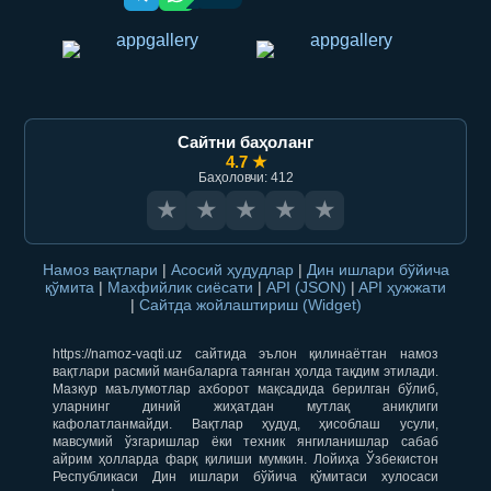
Сайтни баҳоланг
4.7 ★
Баҳоловчи: 412
★
★
★
★
★
Намоз вақтлари
|
Асосий ҳудудлар
|
Дин ишлари бўйича
қўмита
|
Махфийлик сиёсати
|
API (JSON)
|
API ҳужжати
|
Сайтда жойлаштириш (Widget)
https://namoz-vaqti.uz сайтида эълон қилинаётган намоз
вақтлари расмий манбаларга таянган ҳолда тақдим этилади.
Мазкур маълумотлар ахборот мақсадида берилган бўлиб,
уларнинг диний жиҳатдан мутлақ аниқлиги
кафолатланмайди. Вақтлар ҳудуд, ҳисоблаш усули,
мавсумий ўзгаришлар ёки техник янгиланишлар сабаб
айрим ҳолларда фарқ қилиши мумкин. Лойиҳа Ўзбекистон
Республикаси Дин ишлари бўйича қўмитаси хулосаси