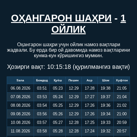
ОҲАНГАРОН ШАҲРИ
-
1
ОЙЛИК
Оҳангарон шаҳри учун ойлик намоз вақтлари
жадвали. Бу ерда бир ой давомида намоз вақтларини
кунма-кун кўришингиз мумкин.
Ҳозирги вақт:
10:15:19
(қурилмангиз вақти)
Sana
Бомдод
Қуёш
Пешин
Аср
Шом
Хуфтон
06.08.2026
03:51
05:23
12:29
17:28
19:38
21:05
07.08.2026
03:53
05:24
12:29
17:27
19:37
21:04
08.08.2026
03:54
05:25
12:29
17:26
19:36
21:02
09.08.2026
03:56
05:26
12:29
17:26
19:34
21:00
10.08.2026
03:57
05:27
12:28
17:25
19:33
20:59
11.08.2026
03:58
05:28
12:28
17:24
19:32
20:57