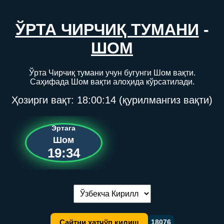
ЎРТА ЧИРЧИҚ ТУМАНИ
-
ШОМ
Ўрта Чирчиқ тумани учун бугунги Шом вақти.
Саҳифада Шом вақти алоҳида кўрсатилади.
Ҳозирги вақт:
18:00:14
(қурилмангиз вақти)
Эртага
Шом
19:34
Тилни алмаштириш:
Сайтни хатчўп қилиш
18076