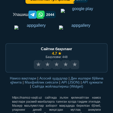
Улашиш
2044
Telegram orqali ulashish
WhatsApp orqali ulashish
Сайтни баҳоланг
4.7 ★
Баҳоловчи: 448
★
★
★
★
★
Намоз вақтлари
|
Асосий ҳудудлар
|
Дин ишлари бўйича
қўмита
|
Махфийлик сиёсати
|
API (JSON)
|
API ҳужжати
|
Сайтда жойлаштириш (Widget)
https://namoz-vaqti.uz сайтида эълон қилинаётган намоз
вақтлари расмий манбаларга таянган ҳолда тақдим этилади.
Мазкур маълумотлар ахборот мақсадида берилган бўлиб,
уларнинг диний жиҳатдан мутлақ аниқлиги