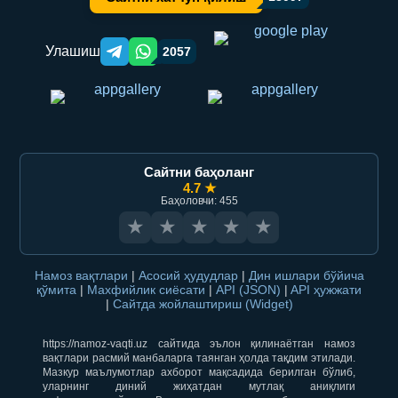
Улашиш
2057
Telegram orqali ulashish
WhatsApp orqali ulashish
Сайтни баҳоланг
4.7 ★
Баҳоловчи: 455
★
★
★
★
★
Намоз вақтлари
|
Асосий ҳудудлар
|
Дин ишлари бўйича
қўмита
|
Махфийлик сиёсати
|
API (JSON)
|
API ҳужжати
|
Сайтда жойлаштириш (Widget)
https://namoz-vaqti.uz сайтида эълон қилинаётган намоз
вақтлари расмий манбаларга таянган ҳолда тақдим этилади.
Мазкур маълумотлар ахборот мақсадида берилган бўлиб,
уларнинг диний жиҳатдан мутлақ аниқлиги