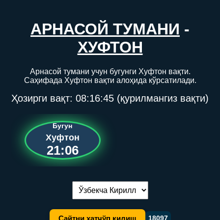
АРНАСОЙ ТУМАНИ
-
ХУФТОН
Арнасой тумани учун бугунги Хуфтон вақти.
Саҳифада Хуфтон вақти алоҳида кўрсатилади.
Ҳозирги вақт:
08:16:45
(қурилмангиз вақти)
Бугун
Хуфтон
21:06
Тилни алмаштириш:
Сайтни хатчўп қилиш
18097