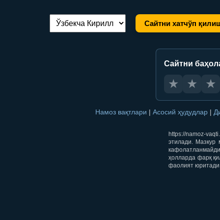
Сайтни хатчўп қили
Тилни алмаштириш:
Сайтни баҳол
★
★
★
Намоз вақтлари
|
Асосий ҳудудлар
|
Д
https://namoz-va
этилади. Мазкур 
кафолатланмайди.
ҳолларда фарқ қи
фаолият юритади