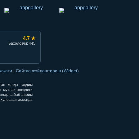
4.7 ★
Баҳоловчи: 445
ужжати
|
Сайтда жойлаштириш (Widget)
нган ҳолда тақдим
н мутлақ аниқлиги
ишлар сабаб айрим
 хулосаси асосида