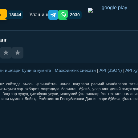
Улашиш
ш
18044
2030
Telegram orqali ulashish
WhatsApp orqali ulashish
анг
★
★
ин ишлари бўйича қўмита
|
Махфийлик сиёсати
|
API (JSON)
|
API ҳ
qti.uz сайтида эълон қилинаётган намоз вақтлари расмий манбаларга тая
маълумотлар ахборот мақсадида берилган бўлиб, уларнинг диний жиҳатда
 Вақтлар ҳудуд, ҳисоблаш усули, мавсумий ўзгаришлар ёки техник янгилан
лиши мумкин. Лойиҳа Ўзбекистон Республикаси Дин ишлари бўйича қўмитаси
.