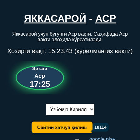
ЯККАСАРОЙ
-
АСР
Яккасарой учун бугунги Аср вақти. Саҳифада Аср
вақти алоҳида кўрсатилади.
Ҳозирги вақт:
15:23:43
(қурилмангиз вақти)
Эртага
Аср
17:25
Тилни алмаштириш:
Сайтни хатчўп қилиш
18114