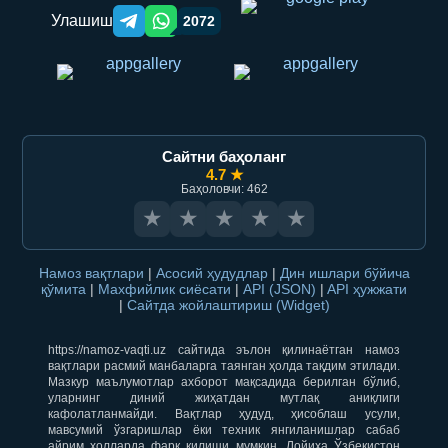
Улашиш
2072
Telegram orqali ulashish
WhatsApp orqali ulashish
Сайтни баҳоланг
4.7 ★
Баҳоловчи: 462
★
★
★
★
★
Намоз вақтлари
|
Асосий ҳудудлар
|
Дин ишлари бўйича
қўмита
|
Махфийлик сиёсати
|
API (JSON)
|
API ҳужжати
|
Сайтда жойлаштириш (Widget)
https://namoz-vaqti.uz сайтида эълон қилинаётган намоз
вақтлари расмий манбаларга таянган ҳолда тақдим этилади.
Мазкур маълумотлар ахборот мақсадида берилган бўлиб,
уларнинг диний жиҳатдан мутлақ аниқлиги
кафолатланмайди. Вақтлар ҳудуд, ҳисоблаш усули,
мавсумий ўзгаришлар ёки техник янгиланишлар сабаб
айрим ҳолларда фарқ қилиши мумкин. Лойиҳа Ўзбекистон