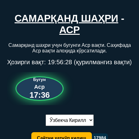
САМАРҚАНД ШАҲРИ
-
АСР
Самарқанд шаҳри учун бугунги Аср вақти. Саҳифада
Аср вақти алоҳида кўрсатилади.
Ҳозирги вақт:
19:56:28
(қурилмангиз вақти)
Бугун
Аср
17:36
Тилни алмаштириш:
Сайтни хатчўп қилиш
17984