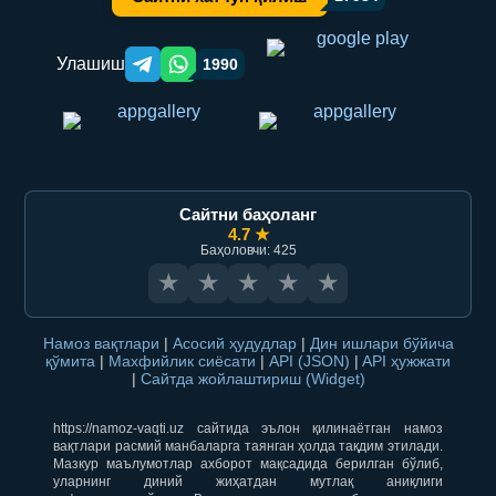
Улашиш
1990
Telegram orqali ulashish
WhatsApp orqali ulashish
Сайтни баҳоланг
4.7 ★
Баҳоловчи: 425
★
★
★
★
★
Намоз вақтлари
|
Асосий ҳудудлар
|
Дин ишлари бўйича
қўмита
|
Махфийлик сиёсати
|
API (JSON)
|
API ҳужжати
|
Сайтда жойлаштириш (Widget)
https://namoz-vaqti.uz сайтида эълон қилинаётган намоз
вақтлари расмий манбаларга таянган ҳолда тақдим этилади.
Мазкур маълумотлар ахборот мақсадида берилган бўлиб,
уларнинг диний жиҳатдан мутлақ аниқлиги