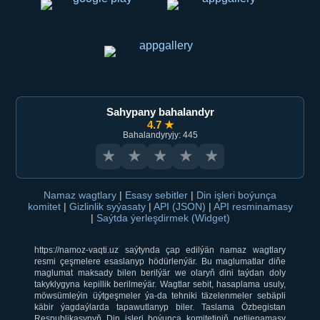
Sahypany bahalandyr
4.7 ★
Bahalandyryjy: 445
★
★
★
★
★
Namaz wagtlary
|
Esasy sebitler
|
Din işleri boýunça
komitet
|
Gizlinlik syýasaty
|
API (JSON)
|
API resminamasy
|
Saýtda ýerleşdirmek (Widget)
https://namoz-vaqti.uz saýtynda çap edilýän namaz wagtlary
resmi çeşmelere esaslanyp hödürlenýär. Bu maglumatlar diňe
maglumat maksady bilen berilýär we olaryň dini taýdan doly
takyklygyna kepillik berilmeýär. Wagtlar sebit, hasaplama usuly,
möwsümleýin üýtgeşmeler ýa-da tehniki täzelenmeler sebäpli
käbir ýagdaýlarda tapawutlanyp biler. Taslama Özbegistan
Respublikasynyň Din işleri boýunça komitetiniň netijenamasy