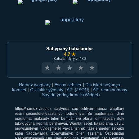
Sahypany bahalandyr
4.7 ★
Bahalandyryjy: 430
★
★
★
★
★
Namaz wagtlary
|
Esasy sebitler
|
Din işleri boýunça
komitet
|
Gizlinlik syýasaty
|
API (JSON)
|
API resminamasy
|
Saýtda ýerleşdirmek (Widget)
https://namoz-vaqti.uz saýtynda çap edilýän namaz wagtlary
resmi çeşmelere esaslanyp hödürlenýär. Bu maglumatlar diňe
maglumat maksady bilen berilýär we olaryň dini taýdan doly
takyklygyna kepillik berilmeýär. Wagtlar sebit, hasaplama usuly,
möwsümleýin üýtgeşmeler ýa-da tehniki täzelenmeler sebäpli
käbir ýagdaýlarda tapawutlanyp biler. Taslama Özbegistan
Respublikasynyň Din işleri boýunça komitetiniň netijenamasy