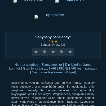
Sahypany bahalandyr
4.7 ★
Bahalandyryjy: 436
★
★
★
★
★
Namaz wagtlary
|
Esasy sebitler
|
Din işleri boýunça
komitet
|
Gizlinlik syýasaty
|
API (JSON)
|
API resminamasy
|
Saýtda ýerleşdirmek (Widget)
https://namoz-vaqti.uz saýtynda çap edilýän namaz wagtlary
resmi çeşmelere esaslanyp hödürlenýär. Bu maglumatlar diňe
maglumat maksady bilen berilýär we olaryň dini taýdan doly
takyklygyna kepillik berilmeýär. Wagtlar sebit, hasaplama usuly,
möwsümleýin üýtgeşmeler ýa-da tehniki täzelenmeler sebäpli
käbir ýagdaýlarda tapawutlanyp biler. Taslama Özbegistan
Respublikasynyň Din işleri boýunça komitetiniň netijenamasy