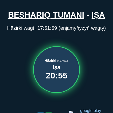
BESHARIQ TUMANI
-
IŞA
Häzirki wagt:
17:51:59
(enjamyňyzyň wagty)
Häzirki namaz
Işa
20:55