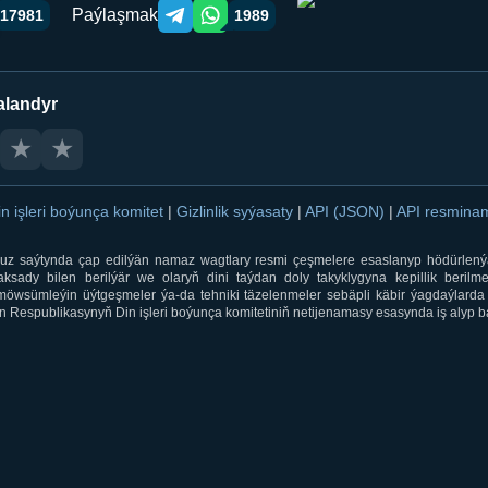
Paýlaşmak
17981
1989
Telegram orqali ulashish
WhatsApp orqali ulashish
alandyr
★
★
in işleri boýunça komitet
|
Gizlinlik syýasaty
|
API (JSON)
|
API resmin
ti.uz saýtynda çap edilýän namaz wagtlary resmi çeşmelere esaslanyp hödürlený
sady bilen berilýär we olaryň dini taýdan doly takyklygyna kepillik berilmeý
öwsümleýin üýtgeşmeler ýa-da tehniki täzelenmeler sebäpli käbir ýagdaýlarda 
 Respublikasynyň Din işleri boýunça komitetiniň netijenamasy esasynda iş alyp ba