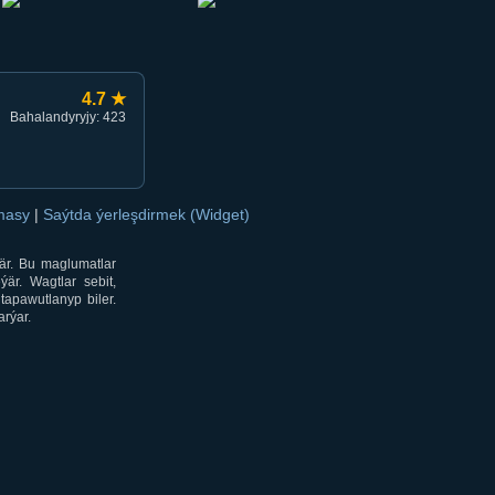
4.7 ★
Bahalandyryjy: 423
amasy
|
Saýtda ýerleşdirmek (Widget)
är. Bu maglumatlar
är. Wagtlar sebit,
tapawutlanyp biler.
rýar.