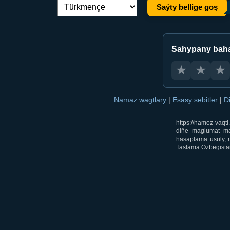
Saýty bellige goş
Dil çalşyryş:
Sahypany bah
★
★
★
Namaz wagtlary
|
Esasy sebitler
|
D
https://namoz-vaq
diňe maglumat mak
hasaplama usuly, m
Taslama Özbegistan