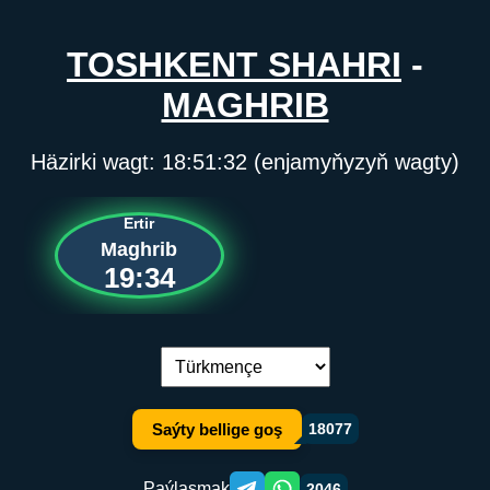
TOSHKENT SHAHRI
-
MAGHRIB
Häzirki wagt:
18:51:32
(enjamyňyzyň wagty)
Ertir
Maghrib
19:34
Dil çalşyryş:
Saýty bellige goş
18077
Paýlaşmak
2046