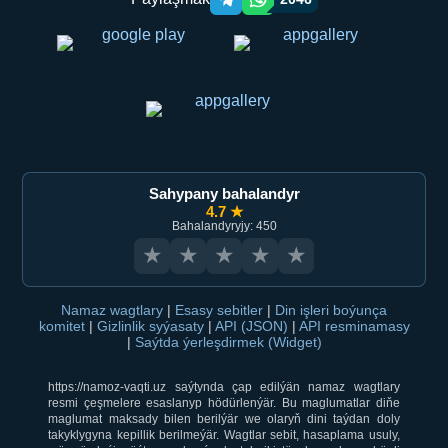
Telegram orqali ulashish
WhatsApp orqali ulashish
Sahypany bahalandyr
4.7 ★
Bahalandyryjy: 450
★
★
★
★
★
Namaz wagtlary
|
Esasy sebitler
|
Din işleri boýunça
komitet
|
Gizlinlik syýasaty
|
API (JSON)
|
API resminamasy
|
Saýtda ýerleşdirmek (Widget)
https://namoz-vaqti.uz saýtynda çap edilýän namaz wagtlary
resmi çeşmelere esaslanyp hödürlenýär. Bu maglumatlar diňe
maglumat maksady bilen berilýär we olaryň dini taýdan doly
takyklygyna kepillik berilmeýär. Wagtlar sebit, hasaplama usuly,