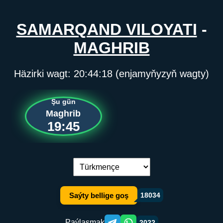
SAMARQAND VILOYATI
-
MAGHRIB
Häzirki wagt:
20:44:18
(enjamyňyzyň wagty)
Şu gün
Maghrib
19:45
Dil çalşyryş:
Saýty bellige goş
18034
Paýlaşmak
2022