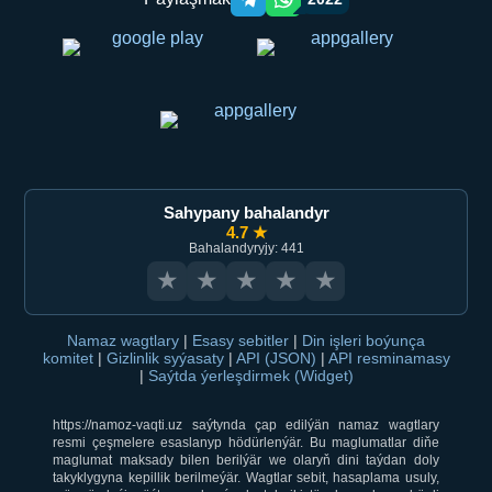
Telegram orqali ulashish
WhatsApp orqali ulashish
Sahypany bahalandyr
4.7 ★
Bahalandyryjy: 441
★
★
★
★
★
Namaz wagtlary
|
Esasy sebitler
|
Din işleri boýunça
komitet
|
Gizlinlik syýasaty
|
API (JSON)
|
API resminamasy
|
Saýtda ýerleşdirmek (Widget)
https://namoz-vaqti.uz saýtynda çap edilýän namaz wagtlary
resmi çeşmelere esaslanyp hödürlenýär. Bu maglumatlar diňe
maglumat maksady bilen berilýär we olaryň dini taýdan doly
takyklygyna kepillik berilmeýär. Wagtlar sebit, hasaplama usuly,