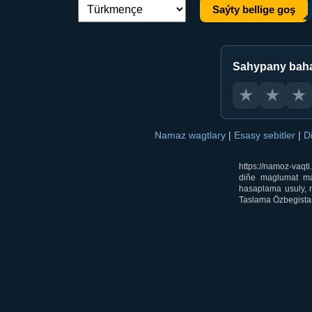
Saýty bellige goş
Dil çalşyryş:
Sahypany bah
★
★
★
Namaz wagtlary
|
Esasy sebitler
|
D
https://namoz-vaq
diňe maglumat mak
hasaplama usuly, m
Taslama Özbegistan