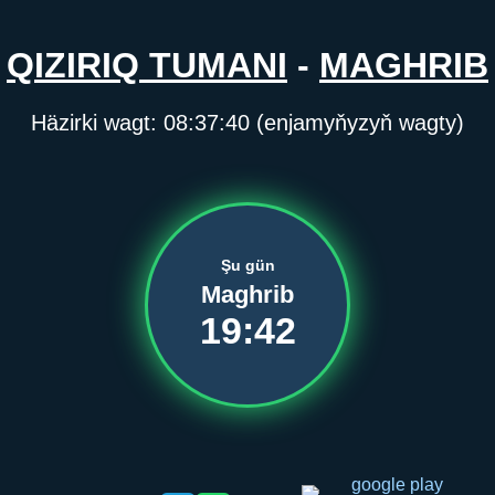
QIZIRIQ TUMANI
-
MAGHRIB
Häzirki wagt:
08:37:40
(enjamyňyzyň wagty)
Şu gün
Maghrib
19:42