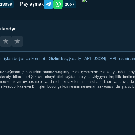
Paýlaşmak
18098
2057
Telegram orqali ulashish
WhatsApp orqali ulashish
alandyr
★
★
in işleri boýunça komitet
|
Gizlinlik syýasaty
|
API (JSON)
|
API resmin
ti.uz saýtynda çap edilýän namaz wagtlary resmi çeşmelere esaslanyp hödürlený
sady bilen berilýär we olaryň dini taýdan doly takyklygyna kepillik berilmeý
öwsümleýin üýtgeşmeler ýa-da tehniki täzelenmeler sebäpli käbir ýagdaýlarda 
 Respublikasynyň Din işleri boýunça komitetiniň netijenamasy esasynda iş alyp ba