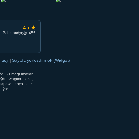
4.7 ★
Bahalandyryjy: 455
amasy
|
Saýtda ýerleşdirmek (Widget)
är. Bu maglumatlar
är. Wagtlar sebit,
tapawutlanyp biler.
rýar.