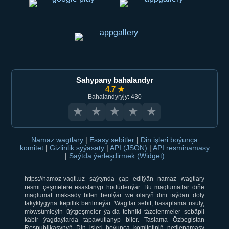
Sahypany bahalandyr
4.7 ★
Bahalandyryjy: 430
★
★
★
★
★
Namaz wagtlary
|
Esasy sebitler
|
Din işleri boýunça
komitet
|
Gizlinlik syýasaty
|
API (JSON)
|
API resminamasy
|
Saýtda ýerleşdirmek (Widget)
https://namoz-vaqti.uz saýtynda çap edilýän namaz wagtlary
resmi çeşmelere esaslanyp hödürlenýär. Bu maglumatlar diňe
maglumat maksady bilen berilýär we olaryň dini taýdan doly
takyklygyna kepillik berilmeýär. Wagtlar sebit, hasaplama usuly,
möwsümleýin üýtgeşmeler ýa-da tehniki täzelenmeler sebäpli
käbir ýagdaýlarda tapawutlanyp biler. Taslama Özbegistan
Respublikasynyň Din işleri boýunça komitetiniň netijenamasy