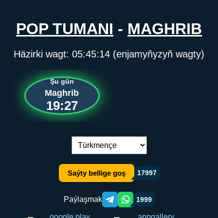
POP TUMANI
-
MAGHRIB
Häzirki wagt:
05:45:14
(enjamyňyzyň wagty)
Şu gün
Maghrib
19:27
Dil çalşyryş:
Saýty bellige goş
17997
Paýlaşmak
1999
Telegram orqali ulashish
WhatsApp orqali ulashish