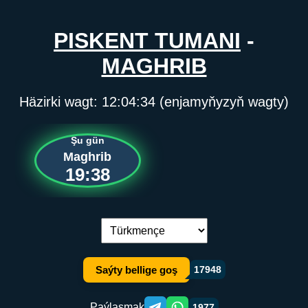
PISKENT TUMANI
-
MAGHRIB
Häzirki wagt:
12:04:34
(enjamyňyzyň wagty)
Şu gün
Maghrib
19:38
Dil çalşyryş:
Saýty bellige goş
17948
Paýlaşmak
1977