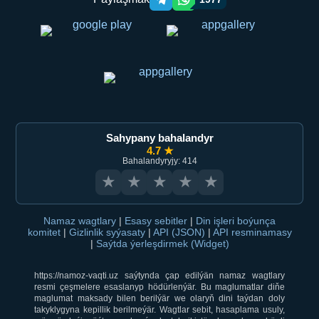
Telegram orqali ulashish
WhatsApp orqali ulashish
Sahypany bahalandyr
4.7 ★
Bahalandyryjy: 414
★
★
★
★
★
Namaz wagtlary
|
Esasy sebitler
|
Din işleri boýunça
komitet
|
Gizlinlik syýasaty
|
API (JSON)
|
API resminamasy
|
Saýtda ýerleşdirmek (Widget)
https://namoz-vaqti.uz saýtynda çap edilýän namaz wagtlary
resmi çeşmelere esaslanyp hödürlenýär. Bu maglumatlar diňe
maglumat maksady bilen berilýär we olaryň dini taýdan doly
takyklygyna kepillik berilmeýär. Wagtlar sebit, hasaplama usuly,