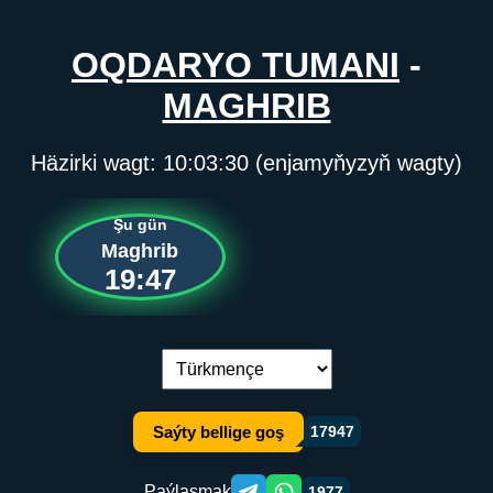
OQDARYO TUMANI
-
MAGHRIB
Häzirki wagt:
10:03:30
(enjamyňyzyň wagty)
Şu gün
Maghrib
19:47
Dil çalşyryş:
Saýty bellige goş
17947
Paýlaşmak
1977