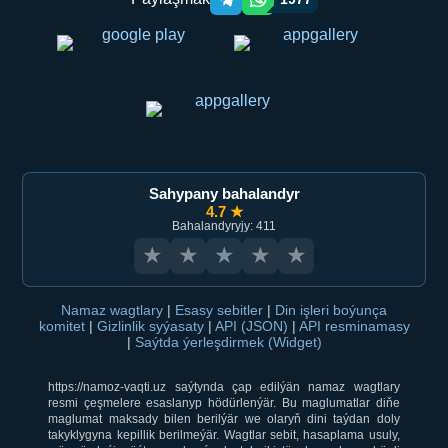
Telegram orqali ulashish
WhatsApp orqali ulashish
Sahypany bahalandyr
4.7 ★
Bahalandyryjy: 411
★
★
★
★
★
Namaz wagtlary
|
Esasy sebitler
|
Din işleri boýunça
komitet
|
Gizlinlik syýasaty
|
API (JSON)
|
API resminamasy
|
Saýtda ýerleşdirmek (Widget)
https://namoz-vaqti.uz saýtynda çap edilýän namaz wagtlary
resmi çeşmelere esaslanyp hödürlenýär. Bu maglumatlar diňe
maglumat maksady bilen berilýär we olaryň dini taýdan doly
takyklygyna kepillik berilmeýär. Wagtlar sebit, hasaplama usuly,