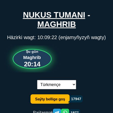
NUKUS TUMANI
-
MAGHRIB
Häzirki wagt:
10:09:22
(enjamyňyzyň wagty)
Şu gün
Maghrib
20:14
Dil çalşyryş:
Saýty bellige goş
17947
Paýlaşmak
1977