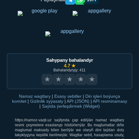
Telegram orqali ulashish
WhatsApp orqali ulashish
Sahypany bahalandyr
4.7 ★
Bahalandyryjy: 411
★
★
★
★
★
Namaz wagtlary
|
Esasy sebitler
|
Din işleri boýunça
komitet
|
Gizlinlik syýasaty
|
API (JSON)
|
API resminamasy
|
Saýtda ýerleşdirmek (Widget)
https://namoz-vaqti.uz saýtynda çap edilýän namaz wagtlary
resmi çeşmelere esaslanyp hödürlenýär. Bu maglumatlar diňe
maglumat maksady bilen berilýär we olaryň dini taýdan doly
takyklygyna kepillik berilmeýär. Wagtlar sebit, hasaplama usuly,