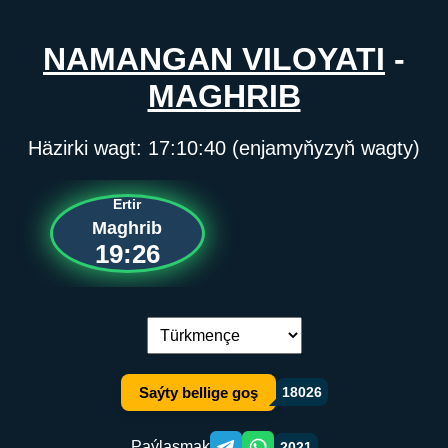
NAMANGAN VILOYATI
-
MAGHRIB
Häzirki wagt:
17:10:40
(enjamyňyzyň wagty)
Ertir
Maghrib
19:26
Dil çalşyryş:
Saýty bellige goş
18026
Paýlaşmak
2021