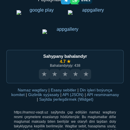
Telegram orqali ulashish
WhatsApp orqali ulashish
Sahypany bahalandyr
4.7 ★
Bahalandyryjy: 438
★
★
★
★
★
Namaz wagtlary
|
Esasy sebitler
|
Din işleri boýunça
komitet
|
Gizlinlik syýasaty
|
API (JSON)
|
API resminamasy
|
Saýtda ýerleşdirmek (Widget)
https://namoz-vaqti.uz saýtynda çap edilýän namaz wagtlary
resmi çeşmelere esaslanyp hödürlenýär. Bu maglumatlar diňe
maglumat maksady bilen berilýär we olaryň dini taýdan doly
takyklygyna kepillik berilmeýär. Wagtlar sebit, hasaplama usuly,