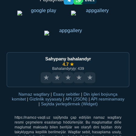
Telegram orqali ulashish
WhatsApp orqali ulashish
Sahypany bahalandyr
4.7 ★
Bahalandyryjy: 439
★
★
★
★
★
Namaz wagtlary
|
Esasy sebitler
|
Din işleri boýunça
komitet
|
Gizlinlik syýasaty
|
API (JSON)
|
API resminamasy
|
Saýtda ýerleşdirmek (Widget)
https://namoz-vaqti.uz saýtynda çap edilýän namaz wagtlary
resmi çeşmelere esaslanyp hödürlenýär. Bu maglumatlar diňe
maglumat maksady bilen berilýär we olaryň dini taýdan doly
takyklygyna kepillik berilmeýär. Wagtlar sebit, hasaplama usuly,