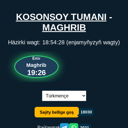
KOSONSOY TUMANI
-
MAGHRIB
Häzirki wagt:
18:54:28
(enjamyňyzyň wagty)
Ertir
Maghrib
19:26
Dil çalşyryş:
Saýty bellige goş
18030
Paýlaşmak
2021