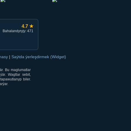
4.7 ★
Bahalandyryjy: 471
amasy
|
Saýtda ýerleşdirmek (Widget)
är. Bu maglumatlar
är. Wagtlar sebit,
tapawutlanyp biler.
rýar.