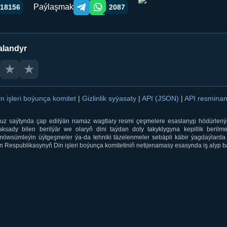
Paýlaşmak
18156
2087
Telegram orqali ulashish
WhatsApp orqali ulashish
alandyr
★
★
in işleri boýunça komitet
|
Gizlinlik syýasaty
|
API (JSON)
|
API resmin
ti.uz saýtynda çap edilýän namaz wagtlary resmi çeşmelere esaslanyp hödürlený
sady bilen berilýär we olaryň dini taýdan doly takyklygyna kepillik berilmeý
öwsümleýin üýtgeşmeler ýa-da tehniki täzelenmeler sebäpli käbir ýagdaýlarda 
 Respublikasynyň Din işleri boýunça komitetiniň netijenamasy esasynda iş alyp ba