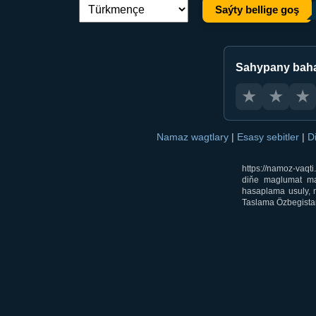
Saýty bellige goş
Dil çalşyryş:
Sahypany bah
★
★
★
Namaz wagtlary
|
Esasy sebitler
|
D
https://namoz-vaq
diňe maglumat mak
hasaplama usuly, m
Taslama Özbegistan