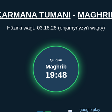
KARMANA TUMANI
-
MAGHRI
Häzirki wagt:
03:18:29
(enjamyňyzyň wagty)
Şu gün
Maghrib
19:48