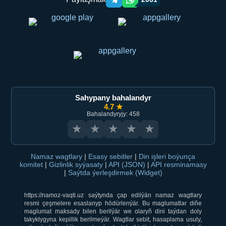
Telegram orqali ulashish
WhatsApp orqali ulashish
Sahypany bahalandyr
4.7 ★
Bahalandyryjy: 458
★
★
★
★
★
Namaz wagtlary
|
Esasy sebitler
|
Din işleri boýunça
komitet
|
Gizlinlik syýasaty
|
API (JSON)
|
API resminamasy
|
Saýtda ýerleşdirmek (Widget)
https://namoz-vaqti.uz saýtynda çap edilýän namaz wagtlary
resmi çeşmelere esaslanyp hödürlenýär. Bu maglumatlar diňe
maglumat maksady bilen berilýär we olaryň dini taýdan doly
takyklygyna kepillik berilmeýär. Wagtlar sebit, hasaplama usuly,