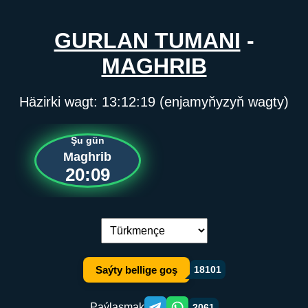
GURLAN TUMANI
-
MAGHRIB
Häzirki wagt:
13:12:19
(enjamyňyzyň wagty)
Şu gün
Maghrib
20:09
Dil çalşyryş:
Saýty bellige goş
18101
Paýlaşmak
2061