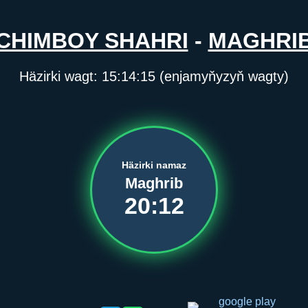
CHIMBOY SHAHRI
-
MAGHRI
Häzirki wagt:
15:14:15
(enjamyňyzyň wagty)
Häzirki namaz
Maghrib
20:12