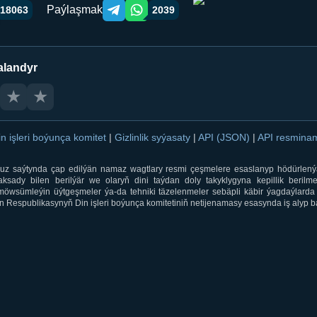
Paýlaşmak
18063
2039
Telegram orqali ulashish
WhatsApp orqali ulashish
alandyr
★
★
in işleri boýunça komitet
|
Gizlinlik syýasaty
|
API (JSON)
|
API resmin
ti.uz saýtynda çap edilýän namaz wagtlary resmi çeşmelere esaslanyp hödürlený
sady bilen berilýär we olaryň dini taýdan doly takyklygyna kepillik berilmeý
öwsümleýin üýtgeşmeler ýa-da tehniki täzelenmeler sebäpli käbir ýagdaýlarda 
 Respublikasynyň Din işleri boýunça komitetiniň netijenamasy esasynda iş alyp ba