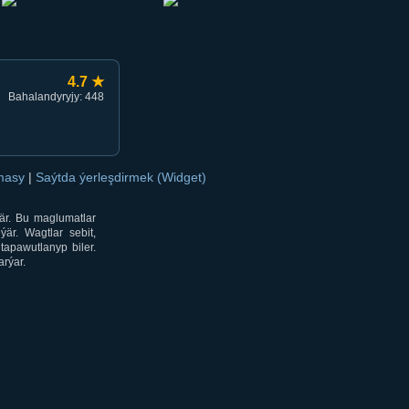
4.7 ★
Bahalandyryjy: 448
amasy
|
Saýtda ýerleşdirmek (Widget)
är. Bu maglumatlar
är. Wagtlar sebit,
tapawutlanyp biler.
rýar.