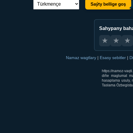
Saýty bellige goş
Dil çalşyryş:
Sahypany bah
★
★
★
Namaz wagtlary
|
Esasy sebitler
|
D
https://namoz-vaq
diňe maglumat mak
hasaplama usuly, m
Taslama Özbegistan