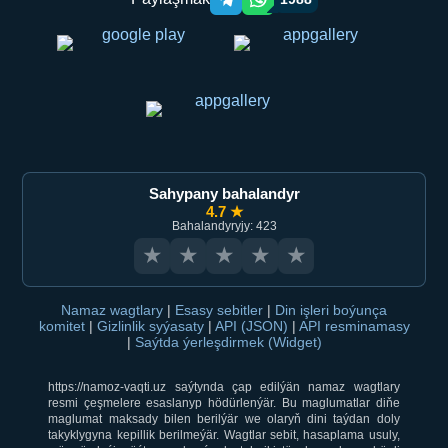
Telegram orqali ulashish
WhatsApp orqali ulashish
Sahypany bahalandyr
4.7 ★
Bahalandyryjy: 423
★
★
★
★
★
Namaz wagtlary
|
Esasy sebitler
|
Din işleri boýunça
komitet
|
Gizlinlik syýasaty
|
API (JSON)
|
API resminamasy
|
Saýtda ýerleşdirmek (Widget)
https://namoz-vaqti.uz saýtynda çap edilýän namaz wagtlary
resmi çeşmelere esaslanyp hödürlenýär. Bu maglumatlar diňe
maglumat maksady bilen berilýär we olaryň dini taýdan doly
takyklygyna kepillik berilmeýär. Wagtlar sebit, hasaplama usuly,