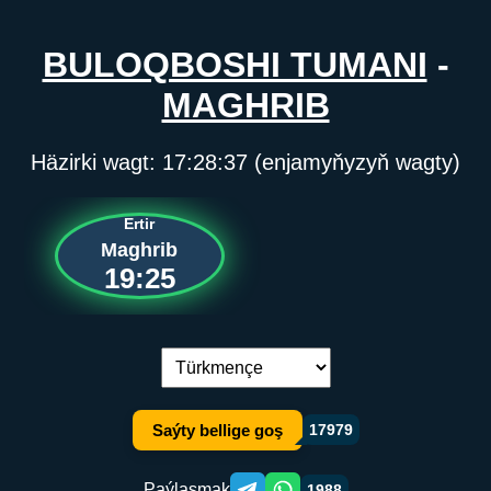
BULOQBOSHI TUMANI
-
MAGHRIB
Häzirki wagt:
17:28:37
(enjamyňyzyň wagty)
Ertir
Maghrib
19:25
Dil çalşyryş:
Saýty bellige goş
17979
Paýlaşmak
1988