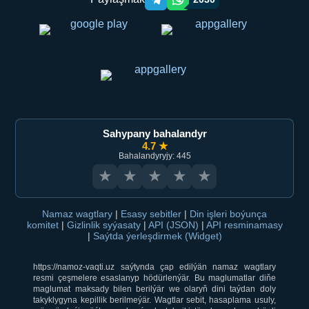
Telegram orqali ulashish
WhatsApp orqali ulashish
Sahypany bahalandyr
4.7 ★
Bahalandyryjy: 445
★
★
★
★
★
Namaz wagtlary
|
Esasy sebitler
|
Din işleri boýunça
komitet
|
Gizlinlik syýasaty
|
API (JSON)
|
API resminamasy
|
Saýtda ýerleşdirmek (Widget)
https://namoz-vaqti.uz saýtynda çap edilýän namaz wagtlary
resmi çeşmelere esaslanyp hödürlenýär. Bu maglumatlar diňe
maglumat maksady bilen berilýär we olaryň dini taýdan doly
takyklygyna kepillik berilmeýär. Wagtlar sebit, hasaplama usuly,