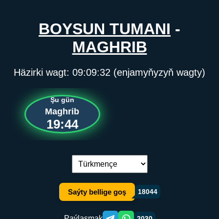
BOYSUN TUMANI
-
MAGHRIB
Häzirki wagt:
09:09:32
(enjamyňyzyň wagty)
Şu gün
Maghrib
19:44
Dil çalşyryş:
Saýty bellige goş
18044
Paýlaşmak
2030