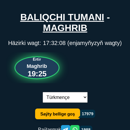
BALIQCHI TUMANI
-
MAGHRIB
Häzirki wagt:
17:32:08
(enjamyňyzyň wagty)
Ertir
Maghrib
19:25
Dil çalşyryş:
Saýty bellige goş
17979
Paýlaşmak
1988