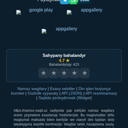
Telegram orqali ulashish
WhatsApp orqali ulashish
Sahypany bahalandyr
4.7 ★
Bahalandyryjy: 423
★
★
★
★
★
Namaz wagtlary
|
Esasy sebitler
|
Din işleri boýunça
komitet
|
Gizlinlik syýasaty
|
API (JSON)
|
API resminamasy
|
Saýtda ýerleşdirmek (Widget)
https://namoz-vaqti.uz saýtynda çap edilýän namaz wagtlary
resmi çeşmelere esaslanyp hödürlenýär. Bu maglumatlar diňe
maglumat maksady bilen berilýär we olaryň dini taýdan doly
takyklygyna kepillik berilmeýär. Wagtlar sebit, hasaplama usuly,