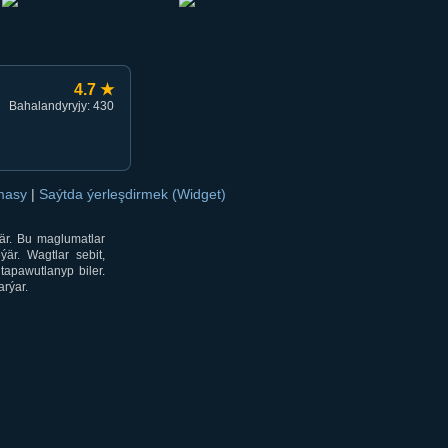
4.7 ★
Bahalandyryjy: 430
amasy
|
Saýtda ýerleşdirmek (Widget)
är. Bu maglumatlar
är. Wagtlar sebit,
tapawutlanyp biler.
rýar.