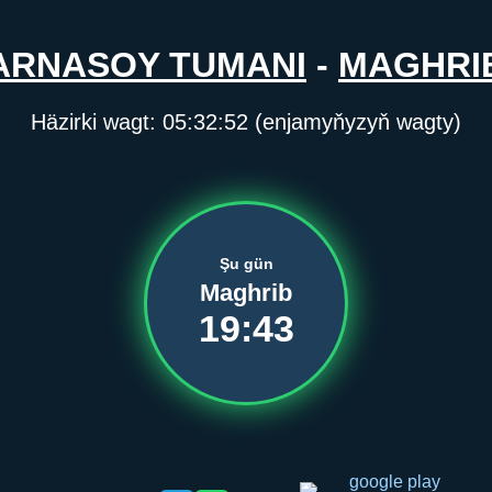
ARNASOY TUMANI
-
MAGHRI
Häzirki wagt:
05:32:52
(enjamyňyzyň wagty)
Şu gün
Maghrib
19:43