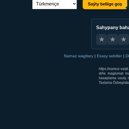
Saýty bellige goş
Dil çalşyryş:
Sahypany bah
★
★
★
Namaz wagtlary
|
Esasy sebitler
|
D
https://namoz-vaq
diňe maglumat mak
hasaplama usuly, m
Taslama Özbegistan