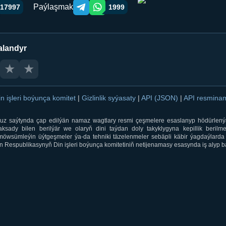
Paýlaşmak
17997
1999
Telegram orqali ulashish
WhatsApp orqali ulashish
alandyr
★
★
in işleri boýunça komitet
|
Gizlinlik syýasaty
|
API (JSON)
|
API resmin
ti.uz saýtynda çap edilýän namaz wagtlary resmi çeşmelere esaslanyp hödürlený
sady bilen berilýär we olaryň dini taýdan doly takyklygyna kepillik berilmeý
öwsümleýin üýtgeşmeler ýa-da tehniki täzelenmeler sebäpli käbir ýagdaýlarda 
 Respublikasynyň Din işleri boýunça komitetiniň netijenamasy esasynda iş alyp ba