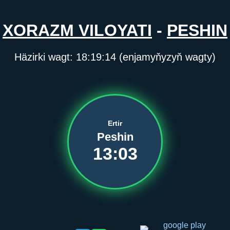
XORAZM VILOYATI
-
PESHIN
Häzirki wagt:
18:19:14
(enjamyňyzyň wagty)
Ertir
Peshin
13:03