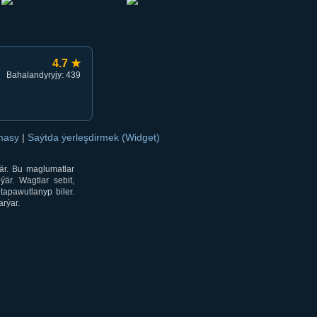
4.7 ★
Bahalandyryjy: 439
amasy
|
Saýtda ýerleşdirmek (Widget)
är. Bu maglumatlar
är. Wagtlar sebit,
tapawutlanyp biler.
rýar.