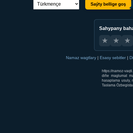
Saýty bellige goş
Dil çalşyryş:
Sahypany bah
★
★
★
Namaz wagtlary
|
Esasy sebitler
|
D
https://namoz-vaq
diňe maglumat mak
hasaplama usuly, m
Taslama Özbegistan