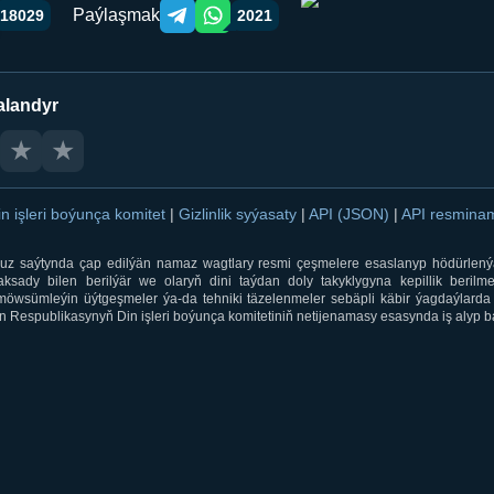
Paýlaşmak
18029
2021
Telegram orqali ulashish
WhatsApp orqali ulashish
alandyr
★
★
in işleri boýunça komitet
|
Gizlinlik syýasaty
|
API (JSON)
|
API resmin
ti.uz saýtynda çap edilýän namaz wagtlary resmi çeşmelere esaslanyp hödürlený
sady bilen berilýär we olaryň dini taýdan doly takyklygyna kepillik berilmeý
öwsümleýin üýtgeşmeler ýa-da tehniki täzelenmeler sebäpli käbir ýagdaýlarda 
 Respublikasynyň Din işleri boýunça komitetiniň netijenamasy esasynda iş alyp ba