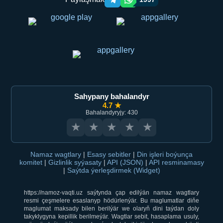
Telegram orqali ulashish
WhatsApp orqali ulashish
Sahypany bahalandyr
4.7 ★
Bahalandyryjy: 430
★
★
★
★
★
Namaz wagtlary
|
Esasy sebitler
|
Din işleri boýunça
komitet
|
Gizlinlik syýasaty
|
API (JSON)
|
API resminamasy
|
Saýtda ýerleşdirmek (Widget)
https://namoz-vaqti.uz saýtynda çap edilýän namaz wagtlary
resmi çeşmelere esaslanyp hödürlenýär. Bu maglumatlar diňe
maglumat maksady bilen berilýär we olaryň dini taýdan doly
takyklygyna kepillik berilmeýär. Wagtlar sebit, hasaplama usuly,