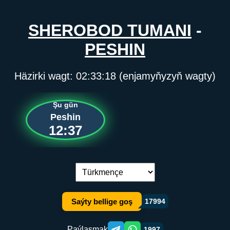
SHEROBOD TUMANI
-
PESHIN
Häzirki wagt:
02:33:18
(enjamyňyzyň wagty)
Şu gün
Peshin
12:37
Dil çalşyryş:
Saýty bellige goş
17994
Paýlaşmak
1997