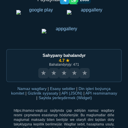
Telegram orqali ulashish
WhatsApp orqali ulashish
Sahypany bahalandyr
4.7 ★
Bahalandyryjy: 471
★
★
★
★
★
Namaz wagtlary
|
Esasy sebitler
|
Din işleri boýunça
komitet
|
Gizlinlik syýasaty
|
API (JSON)
|
API resminamasy
|
Saýtda ýerleşdirmek (Widget)
https://namoz-vaqti.uz saýtynda çap edilýän namaz wagtlary
resmi çeşmelere esaslanyp hödürlenýär. Bu maglumatlar diňe
maglumat maksady bilen berilýär we olaryň dini taýdan doly
takyklygyna kepillik berilmeýär. Wagtlar sebit, hasaplama usuly,