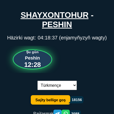
SHAYXONTOHUR
-
PESHIN
Häzirki wagt:
04:18:37
(enjamyňyzyň wagty)
Şu gün
Peshin
12:28
Dil çalşyryş:
Saýty bellige goş
18156
Paýlaşmak
2088