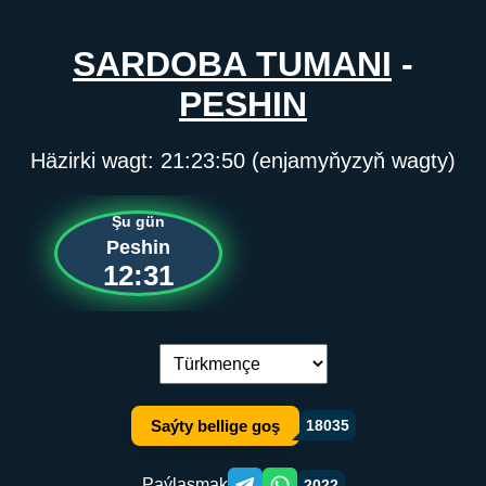
SARDOBA TUMANI
-
PESHIN
Häzirki wagt:
21:23:50
(enjamyňyzyň wagty)
Şu gün
Peshin
12:31
Dil çalşyryş:
Saýty bellige goş
18035
Paýlaşmak
2022