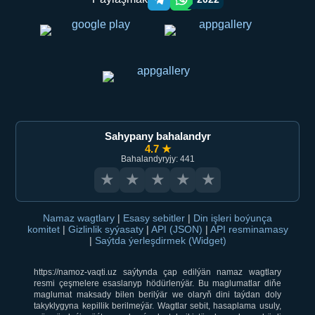
Telegram orqali ulashish
WhatsApp orqali ulashish
Sahypany bahalandyr
4.7 ★
Bahalandyryjy: 441
★
★
★
★
★
Namaz wagtlary
|
Esasy sebitler
|
Din işleri boýunça
komitet
|
Gizlinlik syýasaty
|
API (JSON)
|
API resminamasy
|
Saýtda ýerleşdirmek (Widget)
https://namoz-vaqti.uz saýtynda çap edilýän namaz wagtlary
resmi çeşmelere esaslanyp hödürlenýär. Bu maglumatlar diňe
maglumat maksady bilen berilýär we olaryň dini taýdan doly
takyklygyna kepillik berilmeýär. Wagtlar sebit, hasaplama usuly,