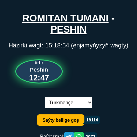
ROMITAN TUMANI
-
PESHIN
Häzirki wagt:
15:18:54
(enjamyňyzyň wagty)
Ertir
Peshin
12:47
Dil çalşyryş:
Saýty bellige goş
18114
Paýlaşmak
2072