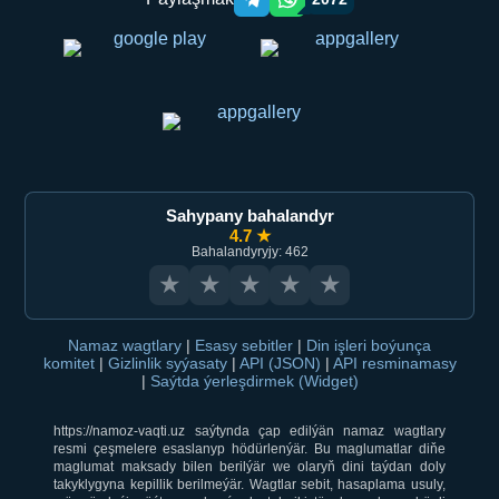
Telegram orqali ulashish
WhatsApp orqali ulashish
Sahypany bahalandyr
4.7 ★
Bahalandyryjy: 462
★
★
★
★
★
Namaz wagtlary
|
Esasy sebitler
|
Din işleri boýunça
komitet
|
Gizlinlik syýasaty
|
API (JSON)
|
API resminamasy
|
Saýtda ýerleşdirmek (Widget)
https://namoz-vaqti.uz saýtynda çap edilýän namaz wagtlary
resmi çeşmelere esaslanyp hödürlenýär. Bu maglumatlar diňe
maglumat maksady bilen berilýär we olaryň dini taýdan doly
takyklygyna kepillik berilmeýär. Wagtlar sebit, hasaplama usuly,