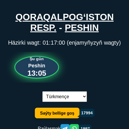
QORAQALPOG‘ISTON
RESP.
-
PESHIN
Häzirki wagt:
01:17:00
(enjamyňyzyň wagty)
Şu gün
Peshin
13:05
Dil çalşyryş:
Saýty bellige goş
17994
Paýlaşmak
1997