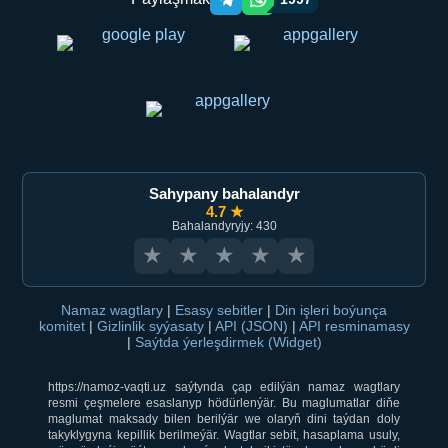
Telegram orqali ulashish
WhatsApp orqali ulashish
Sahypany bahalandyr
4.7 ★
Bahalandyryjy: 430
★
★
★
★
★
Namaz wagtlary
|
Esasy sebitler
|
Din işleri boýunça
komitet
|
Gizlinlik syýasaty
|
API (JSON)
|
API resminamasy
|
Saýtda ýerleşdirmek (Widget)
https://namoz-vaqti.uz saýtynda çap edilýän namaz wagtlary
resmi çeşmelere esaslanyp hödürlenýär. Bu maglumatlar diňe
maglumat maksady bilen berilýär we olaryň dini taýdan doly
takyklygyna kepillik berilmeýär. Wagtlar sebit, hasaplama usuly,